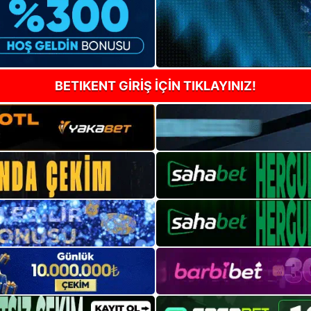
BETIKENT GİRİŞ İÇİN TIKLAYINIZ!