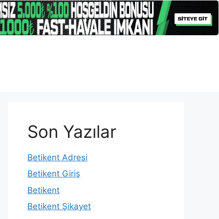
Son Yazılar
Betikent Adresi
Betikent Giriş
Betikent
Betikent Şikayet