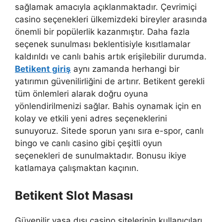
sağlamak amacıyla açıklanmaktadır. Çevrimiçi
casino seçenekleri ülkemizdeki bireyler arasında
önemli bir popülerlik kazanmıştır. Daha fazla
seçenek sunulması beklentisiyle kısıtlamalar
kaldırıldı ve canlı bahis artık erişilebilir durumda.
Betikent giriş
aynı zamanda herhangi bir
yatırımın güvenilirliğini de artırır. Betikent gerekli
tüm önlemleri alarak doğru oyuna
yönlendirilmenizi sağlar. Bahis oynamak için en
kolay ve etkili yeni adres seçeneklerini
sunuyoruz. Sitede sporun yanı sıra e-spor, canlı
bingo ve canlı casino gibi çeşitli oyun
seçenekleri de sunulmaktadır. Bonusu ikiye
katlamaya çalışmaktan kaçının.
Betikent Slot Masası
Güvenilir yasa dışı casino sitelerinin kullanıcıları,