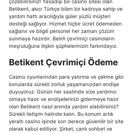
çözebilirsiniz! Yasadışı bir casino sitesi olan
Betikent, akıcı Türkçe bilen bir kadroya sahip ve
yardım hattı aracılığıyla güler yüzlü müşteri
desteği sağlıyor. Hizmet hiçbir ücret ödemeden
sağlanır ve bilgili personel her zaman çözüm
sunmaya hazırdır. Belirli çevrimiçi casinoların
meşruluğuna ilişkin şüphelerinizin farkındayız.
Betikent Çevrimiçi Ödeme
Casino oyunlarından para yatırma ve çekme gibi
konularda sürekli zorluk yaşamanızdan endişe
duyuyoruz. Günün her saatinde size yardımcı
olmaya hazır ve endişelerinizi gidermeye hazır
olan Betikent nasıl anında yardım alabilirsiniz?
Sürekli iletişim halinde kalın. Bu konum artık
yeraltı casino işinde son derece güvenilir bir site
olarak kabul ediliyor. Şirket, canlı sohbet ve