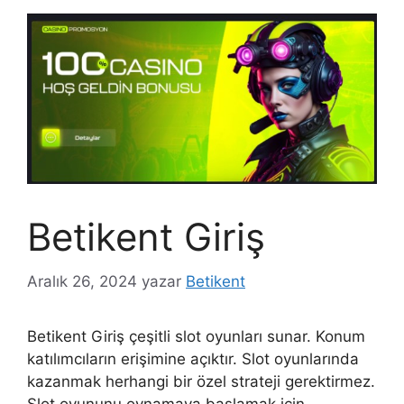
Betikent Giriş
Aralık 26, 2024
yazar
Betikent
Betikent Giriş çeşitli slot oyunları sunar. Konum
katılımcıların erişimine açıktır. Slot oyunlarında
kazanmak herhangi bir özel strateji gerektirmez.
Slot oyununu oynamaya başlamak için