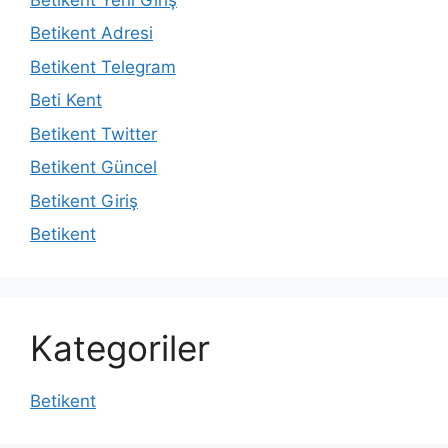
Betikent Adresi
Betikent Telegram
Beti Kent
Betikent Twitter
Betikent Güncel
Betikent Giriş
Betikent
Kategoriler
Betikent