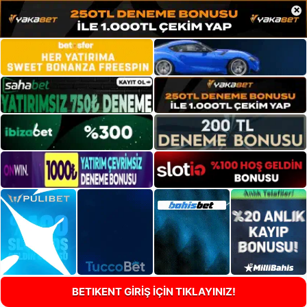
×
BETIKENT GİRİŞ İÇİN TIKLAYINIZ!