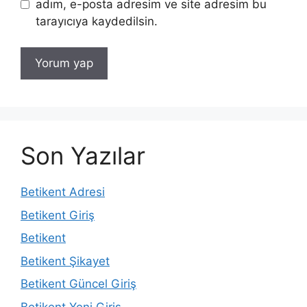
adım, e-posta adresim ve site adresim bu
tarayıcıya kaydedilsin.
Son Yazılar
Betikent Adresi
Betikent Giriş
Betikent
Betikent Şikayet
Betikent Güncel Giriş
Betikent Yeni Giriş